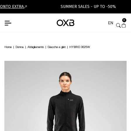
ONTO EXTRA
SUMMER SALES - UP TO -50%
0
EN
Home
|
Donna
|
Abbigliamento
|
Giacche e gilet
|
HYBRID 3025W