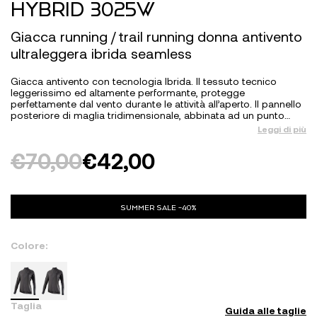
HYBRID 3025W
Giacca running / trail running donna antivento
ultraleggera ibrida seamless
Giacca antivento con tecnologia Ibrida. Il tessuto tecnico
leggerissimo ed altamente performante, protegge
perfettamente dal vento durante le attività all’aperto. Il pannello
posteriore di maglia tridimensionale, abbinata ad un punto…
Leggi di più
Il
Il
€
70,00
€
42,00
prezzo
prezzo
originale
attuale
SUMMER SALE -40%
era:
è:
Colore:
€70,00.
€42,00.
Taglia
Guida alle taglie