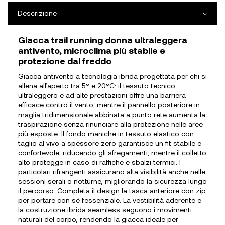
Descrizione
Giacca trail running donna ultraleggera
antivento, microclima più stabile e
protezione dal freddo
Giacca antivento a tecnologia ibrida progettata per chi si
allena all’aperto tra 5° e 20°C: il tessuto tecnico
ultraleggero e ad alte prestazioni offre una barriera
efficace contro il vento, mentre il pannello posteriore in
maglia tridimensionale abbinata a punto rete aumenta la
traspirazione senza rinunciare alla protezione nelle aree
più esposte. Il fondo maniche in tessuto elastico con
taglio al vivo a spessore zero garantisce un fit stabile e
confortevole, riducendo gli sfregamenti, mentre il colletto
alto protegge in caso di raffiche e sbalzi termici. I
particolari rifrangenti assicurano alta visibilità anche nelle
sessioni serali o notturne, migliorando la sicurezza lungo
il percorso. Completa il design la tasca anteriore con zip
per portare con sé l’essenziale. La vestibilità aderente e
la costruzione ibrida seamless seguono i movimenti
naturali del corpo, rendendo la giacca ideale per