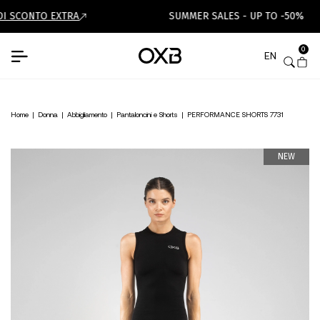
I SCONTO EXTRA
SUMMER SALES - UP TO -50%
0
EN
Home
|
Donna
|
Abbigliamento
|
Pantaloncini e Shorts
|
PERFORMANCE SHORTS 7731
NEW