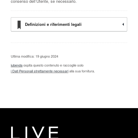
consenso dell’Utente, se necessario.
Definizioni e riferimenti legali
Ultima modifica: 19 giugno 2024
iubenda
ospita questo contenuto e raccoglie solo
i Dati Personali strettamente necessari
alla sua fornitura.