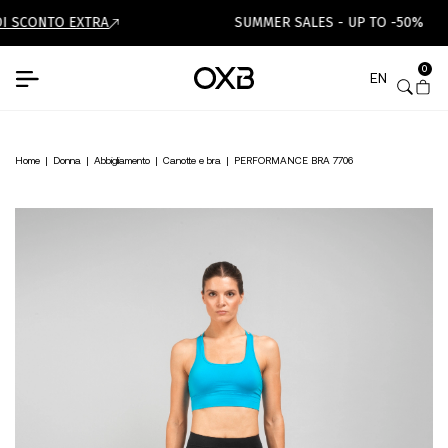
I SCONTO EXTRA
SUMMER SALES - UP TO -50%
0
EN
Home
|
Donna
|
Abbigliamento
|
Canotte e bra
|
PERFORMANCE BRA 7706