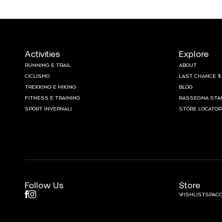
Activities
Explore
RUNNING E TRAIL
ABOUT
CICLISMO
LAST CHANCE %
TREKKING E HIKING
BLOG
FITNESS E TRAINING
RASSEGNA STA
SPORT INVERNALI
STORE LOCATOR
Follow Us
Store
WISHLIST
SPACC