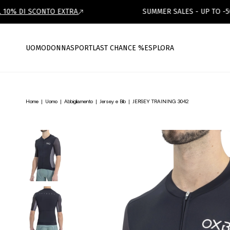
0% DI SCONTO EXTRA
SUMMER SALES - UP TO -50%
UOMO
DONNA
SPORT
LAST CHANCE %
ESPLORA
Home
|
Uomo
|
Abbigliamento
|
Jersey e Bib
|
JERSEY TRAINING 3042