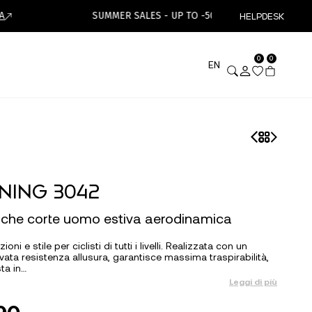
SUMMER SALES - UP TO -50%
HELPDESK
ISCRI
0
0
EN
NING 3042
iche corte uomo estiva aerodinamica
oni e stile per ciclisti di tutti i livelli. Realizzata con un
ta resistenza allusura, garantisce massima traspirabilità,
ta in…
Leggi di più