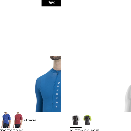
-70%
+1
more
RSEY 3044
X-TRACK 6018