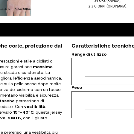
24 ORE (RAPIDA),
2-3 GIORNI (ORDINARIA).
GLIA S – PESO 64KG
he corte, protezione dal
Caratteristiche tecnich
Range di utilizzo
stazioni e stile a ciclisti di
’usura garantisce
massima
u strada e su sterrato. La
gliora l’efficienza aerodinamica,
e sulla pelle anche dopo molte
Peso
enza del ciclismo con un tocco
mentano visibilità e sicurezza
 tasche
permettono di
mediato. Con
vestibilità
tervallo
15°–40°C
, questa jersey
avel e MTB
, con il giusto
 Se preferisci una vestibilità più