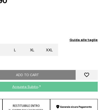
90
Guida alle taglie
L
XL
XXL
ADD TO CART
Acquista Subito
RESTITUIBILE ENTRO