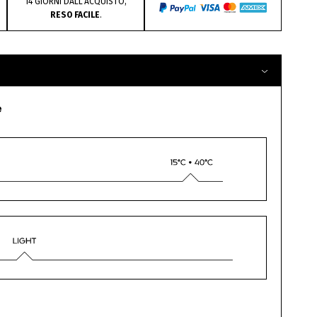
14 GIORNI DALL’ACQUISTO,
RESO FACILE
.
e