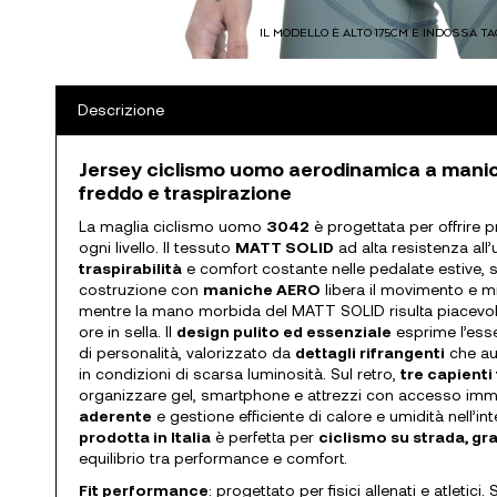
IL MODELLO È ALTO 175CM E INDOSSA TA
Descrizione
Jersey ciclismo uomo aerodinamica a manic
freddo e traspirazione
La maglia ciclismo uomo
3042
è progettata per offrire pre
ogni livello. Il tessuto
MATT SOLID
ad alta resistenza all
traspirabilità
e comfort costante nelle pedalate estive, s
costruzione con
maniche AERO
libera il movimento e mi
mentre la mano morbida del MATT SOLID risulta piacevol
ore in sella. Il
design pulito ed essenziale
esprime l’ess
di personalità, valorizzato da
dettagli rifrangenti
che au
in condizioni di scarsa luminosità. Sul retro,
tre capienti
organizzare gel, smartphone e attrezzi con accesso im
aderente
e gestione efficiente di calore e umidità nell’in
prodotta in Italia
è perfetta per
ciclismo su strada, gr
equilibrio tra performance e comfort.
Fit performance
: progettato per fisici allenati e atletici.