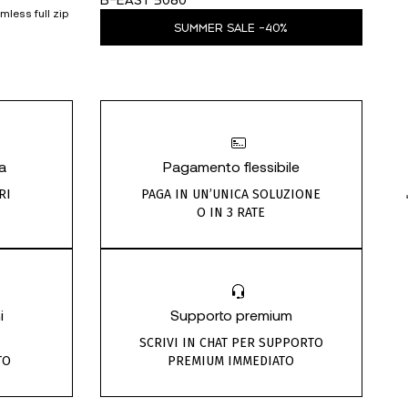
mless full zip
Canotta ciclismo uomo traforata ultra-light taglio
Mag
vivo
ter
SUMMER SALE -40%
Il
Il
Il
Il
€
40,00
€
24,00
€
prezzo
prezzo
pr
pr
originale
attuale
or
at
era:
è:
era
è:
€40,00.
€24,00.
€6
€4
a
Pagamento flessibile
RI
PAGA IN UN’UNICA SOLUZIONE
O IN 3 RATE
i
Supporto premium
SCRIVI IN CHAT PER SUPPORTO
TO
PREMIUM IMMEDIATO