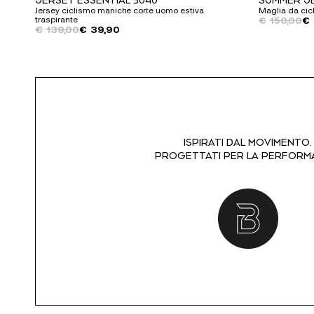
Jersey ciclismo maniche corte uomo estiva
Maglia da cic
Il
Il
traspirante
€
150,00
€
Il
Il
€
139,00
€
39,90
prezzo
prezzo
prezzo
prezzo
originale
attuale
originale
attuale
era:
è:
era:
è:
€150,00.
€39,90.
€139,00.
€39,90.
ISPIRATI DAL MOVIMENTO.
PROGETTATI PER LA PERFORM