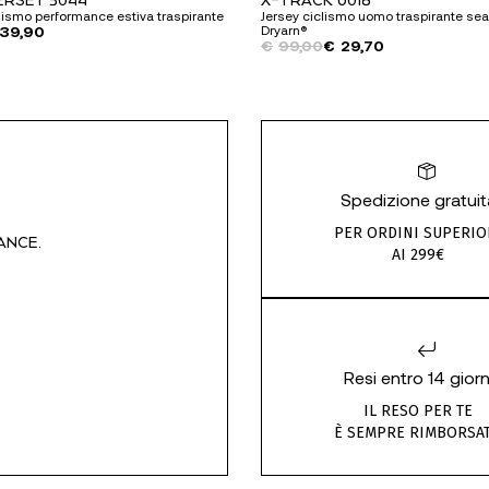
lismo performance estiva traspirante
Jersey ciclismo uomo traspirante sea
39,90
Dryarn®
Il
Il
€
99,00
€
29,70
prezzo
prezzo
originale
attuale
era:
è:
€99,00.
€29,70.
Spedizione gratuit
PER ORDINI SUPERIO
ANCE.
AI 299€
Resi entro 14 giorn
IL RESO PER TE
È SEMPRE RIMBORSA