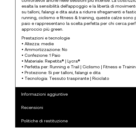
confortevoli anche nelle sessioni più intense. La costru
esalta la sensibilità dell’appoggio e la libertà di movimen
su talloni, falangi e dita aiuta a ridurre sfregamenti e fastidi
running, ciclismo e fitness & training, queste calze sono
paio e rappresentano la scelta perfetta per chi cerca pe
approccio più green.
Prestazioni e tecnologie
• Altezza: medie
• Ammortizzazione: No
• Confezione: 1 Paio
• Materiale: Repetita® | Lycra®
• Perfetta per: Running e Trail | Ciclismo | Fitness e Traini
• Protezione: Si per talloni, falangi e dita
• Tecnologia: Tessuto traspirante | Riciclato
Informazioni aggiuntive
Recensioni
Politiche di restituzione