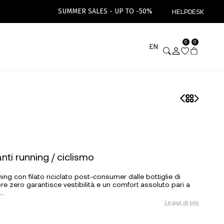
SUMMER SALES - UP TO -50%
HELPDESK
ISCRIVI
0
0
EN
nti running / ciclismo
ng con filato riciclato post-consumer dalle bottiglie di
ore zero garantisce vestibilità e un comfort assoluto pari a
…
Leggi di più