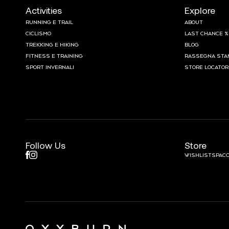
Activities
Explore
RUNNING E TRAIL
ABOUT
CICLISMO
LAST CHANCE %
TREKKING E HIKING
BLOG
FITNESS E TRAINING
RASSEGNA STA
SPORT INVERNALI
STORE LOCATOR
Follow Us
Store
WISHLIST
SPACC