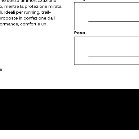
zione senza ammortizzazione
to, mentre la protezione mirata
. Ideali per running, trail-
 proposte in confezione da 1
rformance, comfort e un
Peso
ng