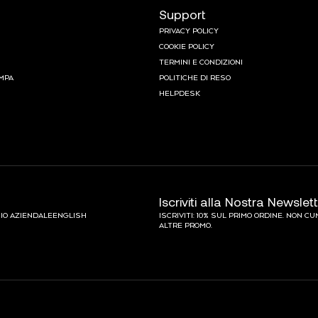
Support
PRIVACY POLICY
COOKIE POLICY
TERMINI E CONDIZIONI
MPA
POLITICHE DI RESO
HELPDESK
Iscriviti alla Nostra Newslet
IO AZIENDALE
ENGLISH
ISCRIVITI: 10% SUL PRIMO ORDINE. NON C
ALTRE PROMO.