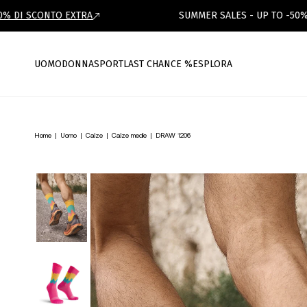
 DI SCONTO EXTRA
SUMMER SALES - UP TO -50%
UOMO
DONNA
SPORT
LAST CHANCE %
ESPLORA
Home
|
Uomo
|
Calze
|
Calze medie
|
DRAW 1206