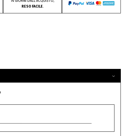
14 GIORNI DALL’ACQUISTO,
RESO FACILE
.
e