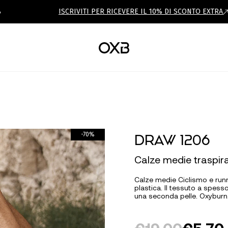
ISCRIVITI PER RICEVERE IL 10% DI SCONTO EXTRA
DRAW 1206
-70%
Calze medie traspira
Calze medie Ciclismo e runni
plastica. Il tessuto a spess
una seconda pelle. Oxyburn