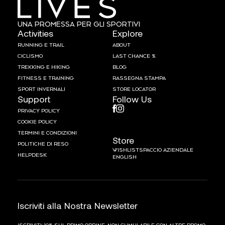
UNA PROMESSA PER GLI SPORTIVI
Activities
Explore
RUNNING E TRAIL
ABOUT
CICLISMO
LAST CHANCE %
TREKKING E HIKING
BLOG
FITNESS E TRAINING
RASSEGNA STAMPA
SPORT INVERNALI
STORE LOCATOR
Support
Follow Us
PRIVACY POLICY
COOKIE POLICY
TERMINI E CONDIZIONI
Store
POLITICHE DI RESO
WISHLIST
SPACCIO AZIENDALE
HELPDESK
ENGLISH
Iscriviti alla Nostra Newsletter
ISCRIVITI: 10% SUL PRIMO ORDINE. NON CUMULABILE CON ALTRE PROMO.