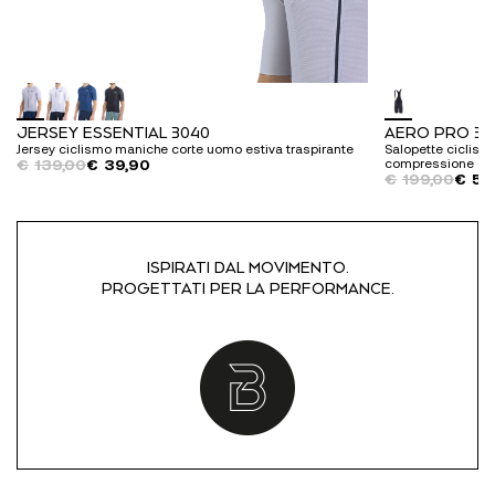
JERSEY ESSENTIAL 3040
AERO PRO 30
Jersey ciclismo maniche corte uomo estiva traspirante
Salopette ciclism
Il
Il
€
139,00
€
39,90
compressione gr
Il
Il
€
199,00
€
59
prezzo
prezzo
prezzo
prezzo
originale
attuale
originale
attuale
era:
è:
era:
è:
€139,00.
€39,90.
€199,00.
€59,90.
ISPIRATI DAL MOVIMENTO.
PROGETTATI PER LA PERFORMANCE.