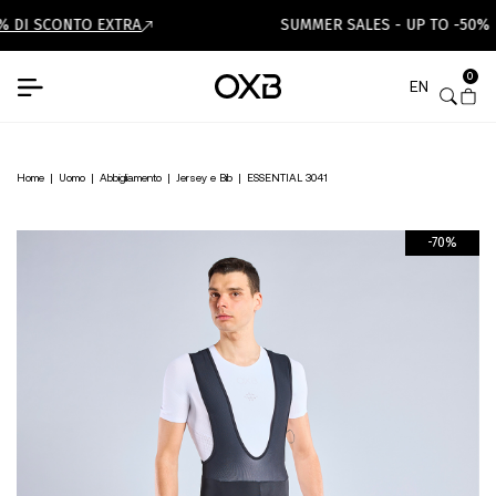
 DI SCONTO EXTRA
SUMMER SALES - UP TO -50%
0
EN
Home
|
Uomo
|
Abbigliamento
|
Jersey e Bib
|
ESSENTIAL 3041
-70%