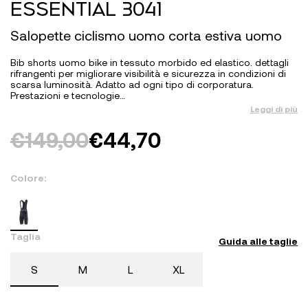
ESSENTIAL 3041
Salopette ciclismo uomo corta estiva uomo
Bib shorts uomo bike in tessuto morbido ed elastico. dettagli
rifrangenti per migliorare visibilità e sicurezza in condizioni di
scarsa luminosità. Adatto ad ogni tipo di corporatura.
Prestazioni e tecnologie…
Leggi di più
Il
Il
€
149,00
€
44,70
prezzo
prezzo
Colore:
originale
attuale
era:
è:
€149,00.
€44,70.
Taglia
Guida alle taglie
S
M
L
XL