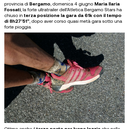
provincia di
Bergamo
, domenica 4 giugno
Maria Ilaria
Fossati
, la forte ultratrailer dell’Atletica Bergamo Stars ha
chiuso in
terza posizione la gara da 61k con il tempo
di 8h27’51”
, dopo aver corso quasi metà gara sotto una
forte pioggia.
Ottimo anche il
terzo posto per Ivana Iozzia
che nella