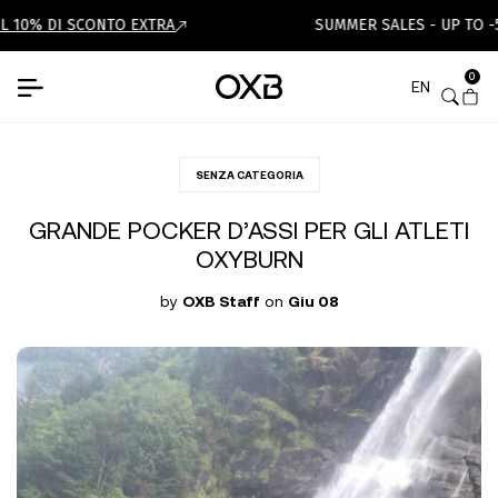
0% DI SCONTO EXTRA
SUMMER SALES - UP TO -50%
0
EN
SENZA CATEGORIA
GRANDE POCKER D’ASSI PER GLI ATLETI
OXYBURN
by
OXB Staff
on
Giu 08