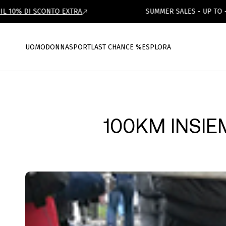
DI SCONTO EXTRA
SUMMER SALES - UP TO -50%
UOMO
DONNA
SPORT
LAST CHANCE %
ESPLORA
100KM INSIE