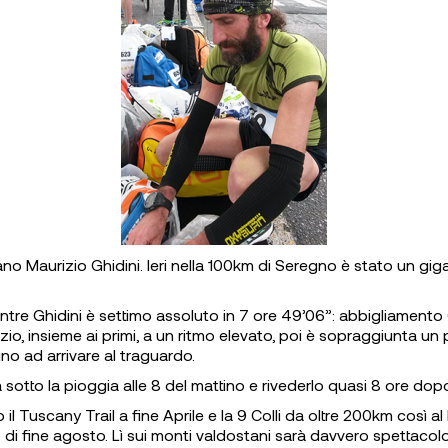
ano Maurizio Ghidini. Ieri nella 100km di Seregno è stato un gi
tre Ghidini è settimo assoluto in 7 ore 49’06”: abbigliamento 
zio, insieme ai primi, a un ritmo elevato, poi è sopraggiunta un 
o ad arrivare al traguardo.
 sotto la pioggia alle 8 del mattino e rivederlo quasi 8 ore d
 Tuscany Trail a fine Aprile e la 9 Colli da oltre 200km così al
 di fine agosto. Lì sui monti valdostani sarà davvero spettacolo,