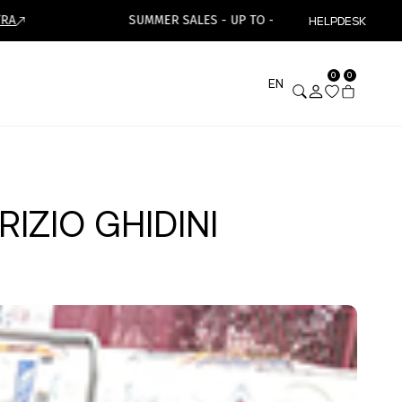
SUMMER SALES - UP TO -50%
HELPDESK
ISCRIVIT
0
0
EN
IZIO GHIDINI