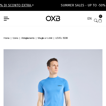
% DI SCONTO EXTRA
SUMMER SALES - UP TO -50%
0
EN
Home
|
Uomo
|
Abbigliamento
|
Maglie e t-shirt
|
LEVEL 5038